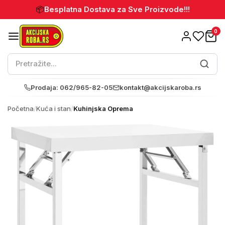
📦
Besplatna Dostava za Sve Proizvode!!!
0
Prodaja: 062/965-82-05
kontakt@akcijskaroba.rs
Početna
/
Kuća i stan
/
Kuhinjska Oprema