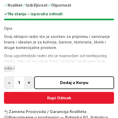
Kvalitet
Izdržljivost
Otpornost
Na stanju – isporuka odmah
Opis
Ovaj sklopivi radni sto je savršen za pripremu i serviranje
hrane i idealan je za kuhinje, barove, restorane, škole i
druge komercijalne prostore.
Ovaj ugostiteljski radni sto je napravljen od nerđajućeg
čelika, tako da će ostati čvrst i stabilan godinama koje
dolaze. Ojačana ploča stola je izdržljiva i idealna za
više
skladištenje alata, hrane i drugih potrepština. Sto se lako
čisti vlažnom krpom. Sklopivi dizajn olakšava postavljanje
−
+
1
Dodaj u Korpu
radnog stola i sklapa se radi uštede prostora kada se ne
koristi.
Specifikacije
Kupi Odmah
Boja
Srebrna
Zamena Proizvoda / Garancija Kvaliteta
Materijal
Nerđajući čelik
Preuzimanje u prodavnici —
Batinska 92, Subotica