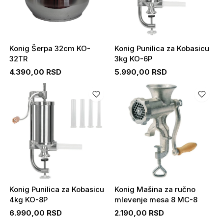
Konig Šerpa 32cm KO-
Konig Punilica za Kobasicu
32TR
3kg KO-6P
4.390,00 RSD
5.990,00 RSD
Konig Punilica za Kobasicu
Konig Mašina za ručno
4kg KO-8P
mlevenje mesa 8 MC-8
6.990,00 RSD
2.190,00 RSD