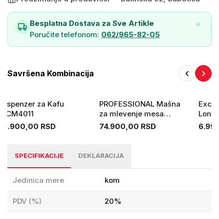
Dimenzije
85 x 60 x 80 cm (D x Š x V)
Besplatna Dostava za Sve Artikle
Sklopivi dizajn
Poručite telefonom:
062/965-82-05
Lako se čisti
Potrebna montaža
Da
Savršena Kombinacija
Dispenzer za Kafu
PROFESSIONAL Mašna
Excell
GCM4011
za mlevenje mesa
Lonci
GMG1200
15.900,00 RSD
74.900,00 RSD
6.99
SPECIFIKACIJE
DEKLARACIJA
Jedinica mere
kom
PDV (%)
20%