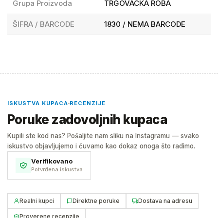
Grupa Proizvoda
TRGOVACKA ROBA
ŠIFRA / BARCODE
1830 / NEMA BARCODE
ISKUSTVA KUPACA
RECENZIJE
Poruke zadovoljnih kupaca
Kupili ste kod nas? Pošaljite nam sliku na Instagramu — svako
iskustvo objavljujemo i čuvamo kao dokaz onoga što radimo.
Verifikovano
Potvrđena iskustva
Realni kupci
Direktne poruke
Dostava na adresu
Proverene recenzije