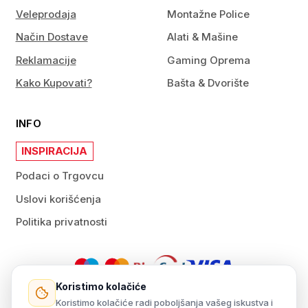
Veleprodaja
Montažne Police
Način Dostave
Alati & Mašine
Reklamacije
Gaming Oprema
Kako Kupovati?
Bašta & Dvorište
INFO
INSPIRACIJA
Podaci o Trgovcu
Uslovi korišćenja
Politika privatnosti
Koristimo kolačiće
Koristimo kolačiće radi poboljšanja vašeg iskustva i