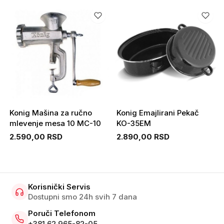
Konig Mašina za ručno
Konig Emajlirani Pekač
mlevenje mesa 10 MC-10
KO-35EM
2.590,00 RSD
2.890,00 RSD
Korisnički Servis
Dostupni smo 24h svih 7 dana
Poruči Telefonom
+381 62 965-82-05