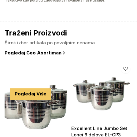
isključivo kao potvrdu zadovoljstva i kvaliteta naše usluge.
Traženi Proizvodi
Širok izbor artikala po povoljnim cenama.
Pogledaj Ceo Asortiman
#KATEGORIJA
Kuhinjska
Oprema
Pogledaj Više
Excellent Line Jumbo Set
Lonci 6 delova EL-CP3