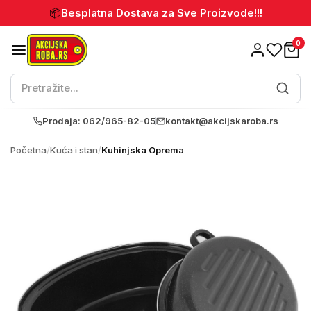
📦
Besplatna Dostava za Sve Proizvode!!!
0
Prodaja: 062/965-82-05
kontakt@akcijskaroba.rs
Početna
/
Kuća i stan
/
Kuhinjska Oprema