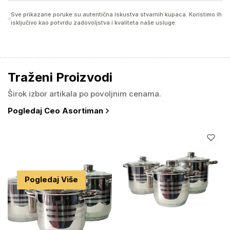
Sve prikazane poruke su autentična iskustva stvarnih kupaca. Koristimo ih
isključivo kao potvrdu zadovoljstva i kvaliteta naše usluge.
Traženi Proizvodi
Širok izbor artikala po povoljnim cenama.
Pogledaj Ceo Asortiman
#KATEGORIJA
Kuhinjska
Oprema
Pogledaj Više