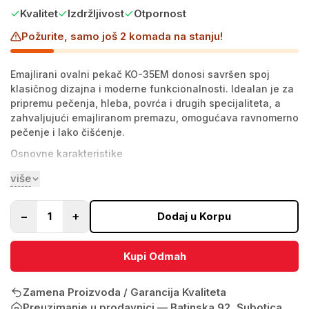
Kvalitet
Izdržljivost
Otpornost
Požurite, samo još 2 komada na stanju!
Emajlirani ovalni pekač KO-35EM donosi savršen spoj
klasičnog dizajna i moderne funkcionalnosti. Idealan je za
pripremu pečenja, hleba, povrća i drugih specijaliteta, a
zahvaljujući emajliranom premazu, omogućava ravnomerno
pečenje i lako čišćenje.
Osnovne karakteristike
Materijal
Visokokvalitetni emajl
više
otporan na visoke
temperature.
−
+
1
Dodaj u Korpu
Dimenzije
Dužina 35 cm – savršen za
pripremu većih obroka.
Kupi Odmah
Višenamenska upotreba
Pogodan za rernu, šporet i
otvoreni plamen.
Zamena Proizvoda / Garancija Kvaliteta
Poklopac kao grill posuda
Poklopac se može koristiti
Preuzimanje u prodavnici —
Batinska 92, Subotica