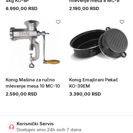
4kg KO-8P
mlevenje mesa 8 MC-8
6.990,00 RSD
2.190,00 RSD
Konig Mašina za ručno
Konig Emajlirani Pekač
mlevenje mesa 10 MC-10
KO-39EM
2.590,00 RSD
3.390,00 RSD
Korisnički Servis
Dostupni smo 24h svih 7 dana