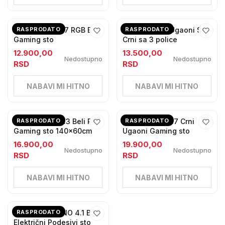
Huzaro Hero 1.7 RGB Beli
RASPRODATO
Kancelarijski Ugaoni Sto
RASPRODATO
Gaming sto
Crni sa 3 police
12.900,00
13.500,00
Nedostupno
Nedostupno
RSD
RSD
NABAVI MI HITNO
NABAVI MI HITNO
Huzaro Hero 3.3 Beli RGB
RASPRODATO
Huzaro Hero 7.7 Crni
RASPRODATO
Gaming sto 140x60cm
Ugaoni Gaming sto
16.900,00
19.900,00
Nedostupno
Nedostupno
RSD
RSD
NABAVI MI HITNO
NABAVI MI HITNO
Mark Adler XENO 4.1 Beli
RASPRODATO
Električni Podesivi sto