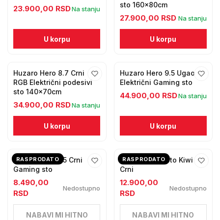
sto 160x80cm
23.900,00 RSD
Na stanju
27.900,00 RSD
Na stanju
U korpu
U korpu
Huzaro Hero 8.7 Crni
Huzaro Hero 9.5 Ugaoni
RGB Električni podesivi
Električni Gaming sto
sto 140x70cm
44.900,00 RSD
Na stanju
34.900,00 RSD
Na stanju
U korpu
U korpu
Huzaro Hero 1.5 Crni
RASPRODATO
Ugaoni radni sto Kiwi
RASPRODATO
Gaming sto
Crni
8.490,00
12.900,00
Nedostupno
Nedostupno
RSD
RSD
NABAVI MI HITNO
NABAVI MI HITNO