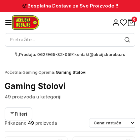
📦
Besplatna Dostava za Sve Proizvode!!!
0
Prodaja: 062/965-82-05
kontakt@akcijskaroba.rs
Početna
/
Gaming Oprema
/
Gaming Stolovi
Gaming Stolovi
49 proizvoda u kategoriji
Filteri
Prikazano
49
proizvoda