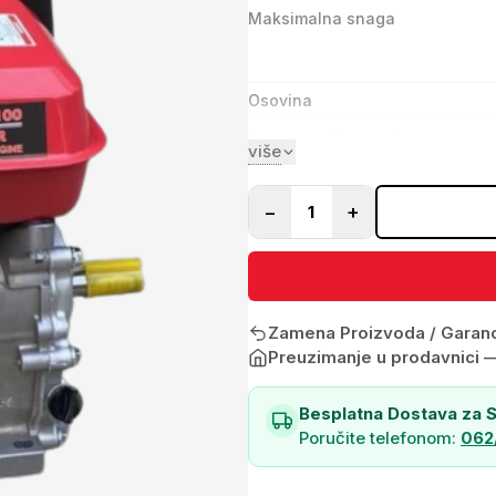
Maksimalna snaga
Osovina
Smer rotacije osovine – suprotn
više
−
+
1
Zamena Proizvoda / Garanci
Preuzimanje u prodavnici 
Besplatna Dostava za S
Poručite telefonom:
062