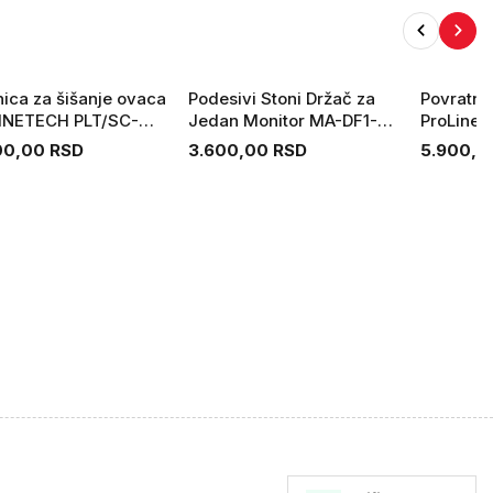
ica za šišanje ovaca
Podesivi Stoni Držač za
Povratna 
INETECH PLT/SC-
Jedan Monitor MA-DF1-01
ProLine
Gembird
00,00 RSD
3.600,00 RSD
5.900,0