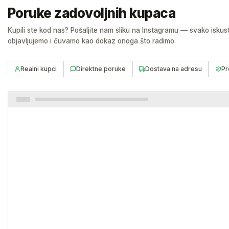
Poruke zadovoljnih kupaca
Kupili ste kod nas? Pošaljite nam sliku na Instagramu — svako iskus
objavljujemo i čuvamo kao dokaz onoga što radimo.
Realni kupci
Direktne poruke
Dostava na adresu
Pr