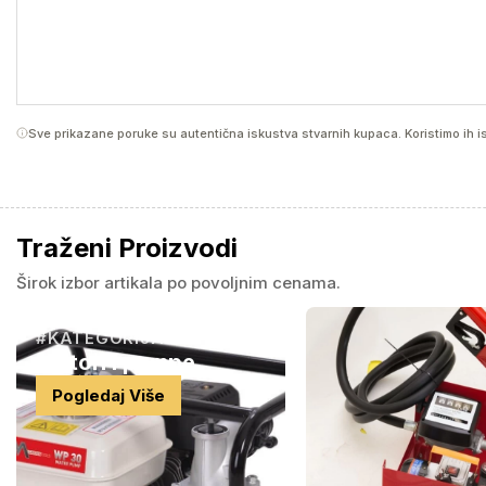
Sve prikazane poruke su autentična iskustva stvarnih kupaca. Koristimo ih is
Traženi Proizvodi
Širok izbor artikala po povoljnim cenama.
#KATEGORIJA
Motori i pumpe
Pogledaj Više