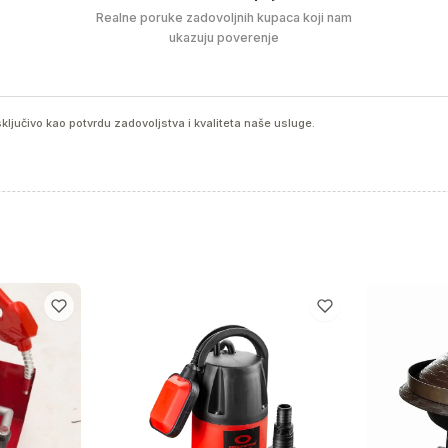
Realne poruke zadovoljnih kupaca koji nam
ukazuju poverenje
ključivo kao potvrdu zadovoljstva i kvaliteta naše usluge.