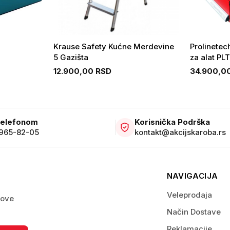
Krause Safety Kućne Merdevine
Prolinetec
5 Gazišta
za alat PL
12.900,00 RSD
34.900,0
Telefonom
Korisnička Podrška
 965-82-05
kontakt@akcijskaroba.rs
NAVIGACIJA
Veleprodaja
nove
Način Dostave
Reklamacije