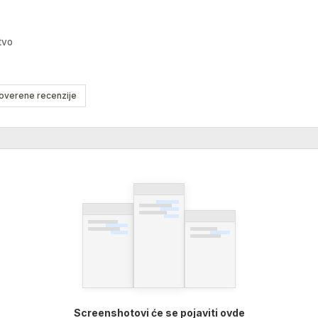
tvo
overene recenzije
Screenshotovi će se pojaviti ovde