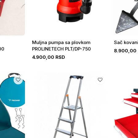
Muljna pumpa sa plovkom
Sač kovani
00
PROLINETECH PLT/DP-750
8.900,00
4.900,00 RSD