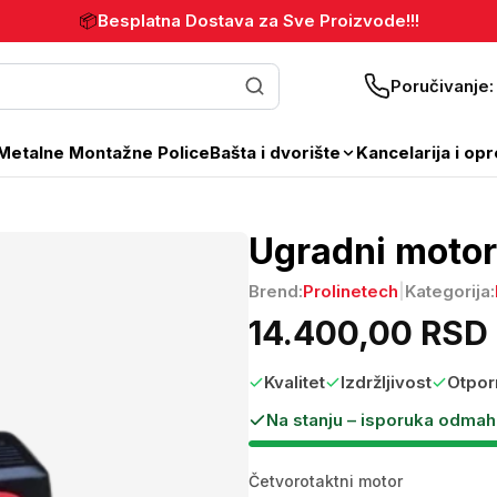
📦
Besplatna Dostava za Sve Proizvode!!!
Poručivanje
Metalne Montažne Police
Bašta i dvorište
Kancelarija i op
Ugradni motor
Brend:
Prolinetech
|
Kategorija:
14.400,00 RSD
Kvalitet
Izdržljivost
Otpor
Na stanju – isporuka odmah
Četvorotaktni motor