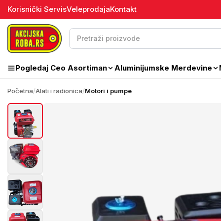
Korisnički Servis
Veleprodaja
Kontakt
Pogledaj Ceo Asortiman
Aluminijumske Merdevine
Početna
/
Alati i radionica
/
Motori i pumpe