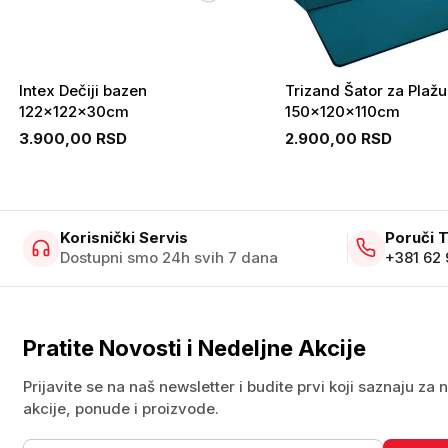
Intex Dečiji bazen
Trizand Šator za Plažu
122x122x30cm
150x120x110cm
3.900,00 RSD
2.900,00 RSD
Korisnički Servis
Poruči 
Dostupni smo 24h svih 7 dana
+381 62
Pratite Novosti i Nedeljne Akcije
Prijavite se na naš newsletter i budite prvi koji saznaju za 
akcije, ponude i proizvode.