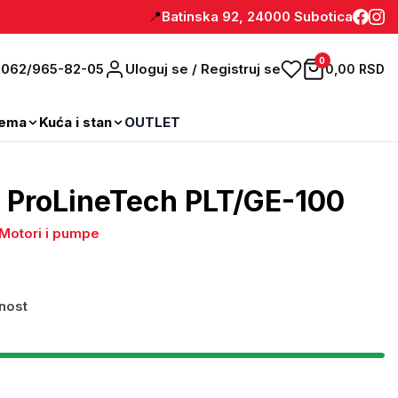
📍
Batinska 92, 24000 Subotica
0
: 062/965-82-05
Uloguj se / Registruj se
0,00 RSD
rema
Kuća i stan
OUTLET
 ProLineTech PLT/GE-100
Motori i pumpe
nost