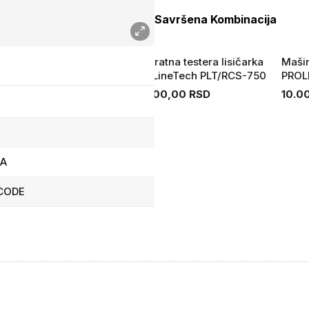
Savršena Kombinacija
odesivi Stoni Držač za
Povratna testera lisičarka
Mašin
edan Monitor MA-DF1-01
ProLineTech PLT/RCS-750
PROL
embird
350
.600,00 RSD
5.900,00 RSD
10.0
BA
RCODE