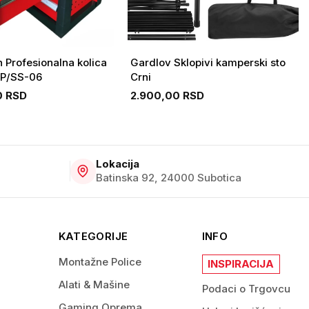
h Profesionalna kolica
Gardlov Sklopivi kamperski sto
TP/SS-06
Crni
0 RSD
2.900,00 RSD
Lokacija
Batinska 92, 24000 Subotica
KATEGORIJE
INFO
Montažne Police
INSPIRACIJA
Alati & Mašine
Podaci o Trgovcu
Gaming Oprema