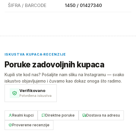
ŠIFRA / BARCODE
1450 / 01427340
ISKUSTVA KUPACA
RECENZIJE
Poruke zadovoljnih kupaca
Kupili ste kod nas? Pošaljite nam sliku na Instagramu — svako
iskustvo objavljujemo i čuvamo kao dokaz onoga što radimo.
Verifikovano
Potvrđena iskustva
Realni kupci
Direktne poruke
Dostava na adresu
Proverene recenzije