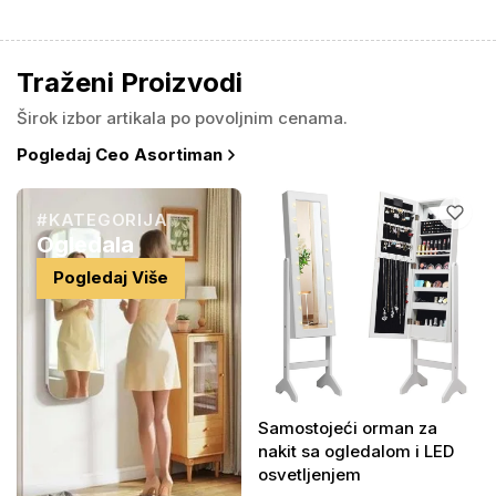
Traženi Proizvodi
Širok izbor artikala po povoljnim cenama.
Pogledaj Ceo Asortiman
#KATEGORIJA
Ogledala
Pogledaj Više
Samostojeći orman za
nakit sa ogledalom i LED
osvetljenjem