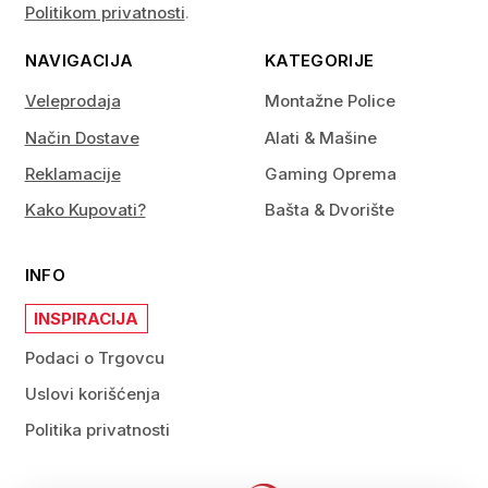
Politikom privatnosti
.
NAVIGACIJA
KATEGORIJE
Veleprodaja
Montažne Police
Način Dostave
Alati & Mašine
Reklamacije
Gaming Oprema
Kako Kupovati?
Bašta & Dvorište
INFO
INSPIRACIJA
Podaci o Trgovcu
Uslovi korišćenja
Politika privatnosti