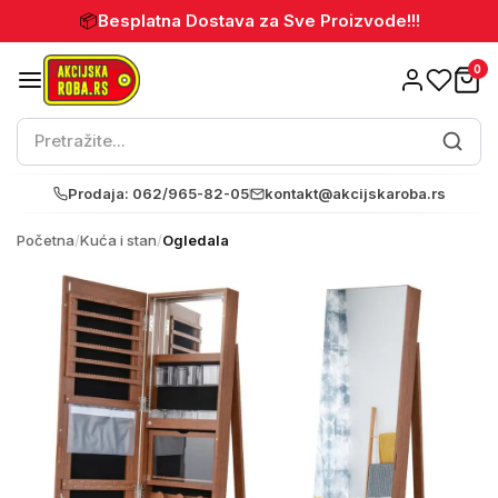
📦
Besplatna Dostava za Sve Proizvode!!!
0
Prodaja: 062/965-82-05
kontakt@akcijskaroba.rs
Početna
/
Kuća i stan
/
Ogledala