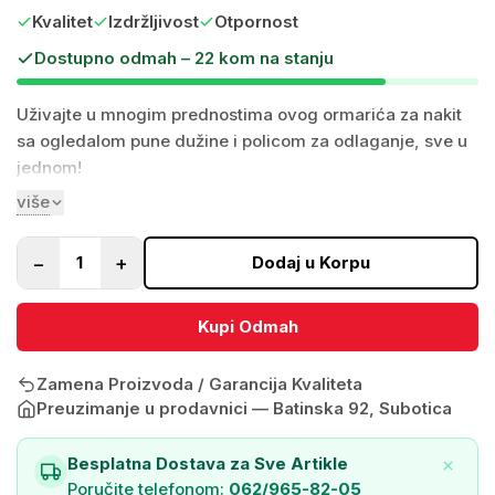
Kvalitet
Izdržljivost
Otpornost
Dostupno odmah – 22 kom na stanju
Uživajte u mnogim prednostima ovog ormarića za nakit
sa ogledalom pune dužine i policom za odlaganje, sve u
jednom!
više
Ovaj ormarić za nakit sadrži:
−
+
1
Dodaj u Korpu
120 mesta za minđuše
24 kukice za ogrlice
Kupi Odmah
104 mesta za prstenje
3 šipke za narukvice
4 police
Zamena Proizvoda / Garancija Kvaliteta
2 džepa
Preuzimanje u prodavnici —
Batinska 92, Subotica
3 kutijice od akrila koje se mogu skinuti
1 držač za karmin
Besplatna Dostava za Sve Artikle
Mekana, baršunasta unutrašnja obloga štiti vaš nakit od...
Poručite telefonom:
062/965-82-05