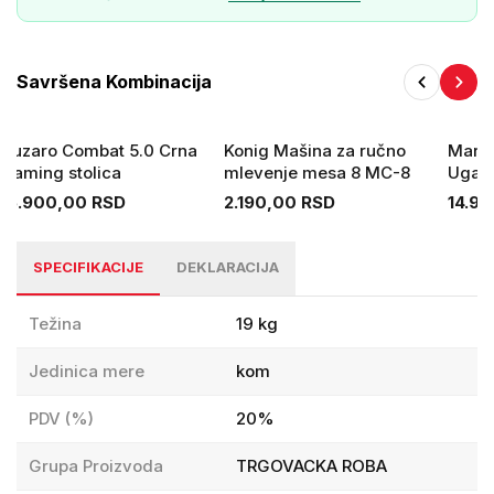
Savršena Kombinacija
Huzaro Combat 5.0 Crna
Konig Mašina za ručno
Mark 
Gaming stolica
mlevenje mesa 8 MC-8
Ugaon
15.900,00 RSD
2.190,00 RSD
14.9
SPECIFIKACIJE
DEKLARACIJA
Težina
19 kg
Jedinica mere
kom
PDV (%)
20%
Grupa Proizvoda
TRGOVACKA ROBA