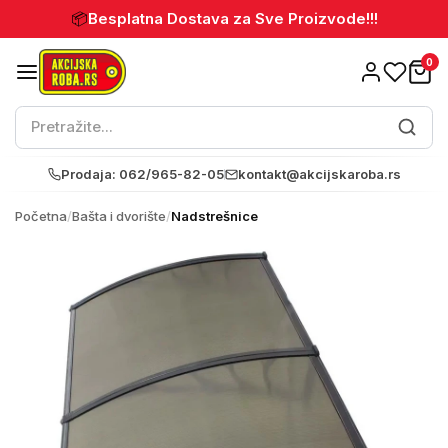
📦
Besplatna Dostava za Sve Proizvode!!!
0
Prodaja: 062/965-82-05
kontakt@akcijskaroba.rs
Početna
/
Bašta i dvorište
/
Nadstrešnice