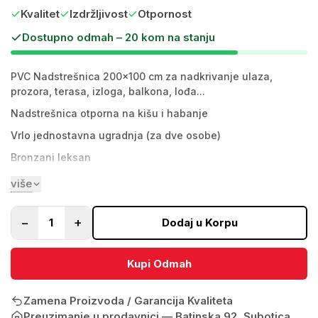
Kvalitet
Izdržljivost
Otpornost
Dostupno odmah – 20 kom na stanju
PVC Nadstrešnica 200x100 cm za nadkrivanje ulaza,
prozora, terasa, izloga, balkona, lođa...
Nadstrešnica otporna na kišu i habanje
Vrlo jednostavna ugradnja (za dve osobe)
Bronzani leksan
Materijal
bronza leksan / nosači od
više
plastike crne boje
Nosač dimenzije:
−
+
1
Dodaj u Korpu
Širina
58 mm
Visina
280 mm
Kupi Odmah
Raspon između rupa
185 mm
Zamena Proizvoda / Garancija Kvaliteta
Prečnik rupe
13 mm
Preuzimanje u prodavnici —
Batinska 92, Subotica