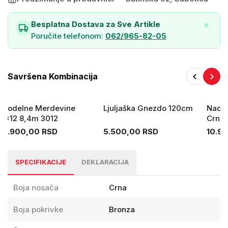
Ukupna udaljenost od zida
960 mm
Besplatna Dostava za Sve Artikle
NAPOMENA
Nadstrešnica dolazi u
delovima i potrebno je
Poručite telefonom:
062/965-82-05
sastavljanje pre ugradnje.
Savršena Kombinacija
Trodelne Merdevine
Ljuljaška Gnezdo 120cm
Nadst
3x12 8,4m 3012
Crna
Leks
21.900,00 RSD
5.500,00 RSD
10.9
SPECIFIKACIJE
DEKLARACIJA
Boja nosača
Crna
Boja pokrivke
Bronza