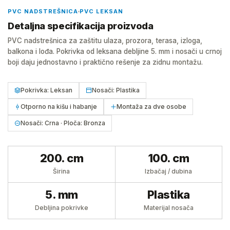
PVC NADSTREŠNICA
PVC LEKSAN
Detaljna specifikacija proizvoda
PVC nadstrešnica za zaštitu ulaza, prozora, terasa, izloga,
balkona i lođa. Pokrivka od leksana debljine 5. mm i nosači u crnoj
boji daju jednostavno i praktično rešenje za zidnu montažu.
Pokrivka: Leksan
Nosači: Plastika
Otporno na kišu i habanje
Montaža za dve osobe
Nosači: Crna · Ploča: Bronza
200. cm
100. cm
Širina
Izbačaj / dubina
5. mm
Plastika
Debljina pokrivke
Materijal nosača