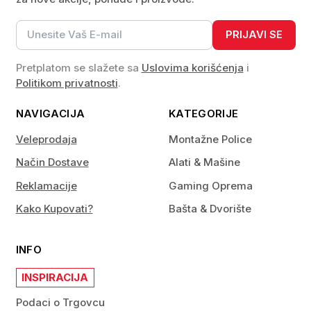
PRIJAVI SE
Pretplatom se slažete sa
Uslovima korišćenja
i
Politikom privatnosti
.
NAVIGACIJA
KATEGORIJE
Veleprodaja
Montažne Police
Način Dostave
Alati & Mašine
Reklamacije
Gaming Oprema
Kako Kupovati?
Bašta & Dvorište
INFO
INSPIRACIJA
Podaci o Trgovcu