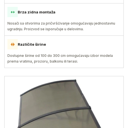
Brza zidna montaža
Nosači sa otvorima za pričvršćivanje omogućavaju jednostavnu
ugradnju. Proizvod se isporučuje u delovima.
Različite širine
Dostupne širine od 100 do 300 cm omogućavaju izbor modela
prema vratima, prozoru, balkonu ili terasi.