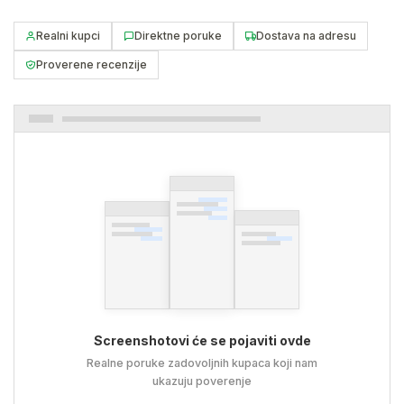
Realni kupci
Direktne poruke
Dostava na adresu
Proverene recenzije
Screenshotovi će se pojaviti ovde
Realne poruke zadovoljnih kupaca koji nam
ukazuju poverenje