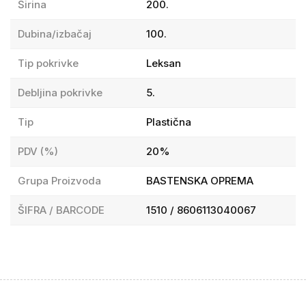
Širina
200.
Dubina/izbačaj
100.
Tip pokrivke
Leksan
Debljina pokrivke
5.
Tip
Plastična
PDV (%)
20%
Grupa Proizvoda
BASTENSKA OPREMA
ŠIFRA / BARCODE
1510 / 8606113040067