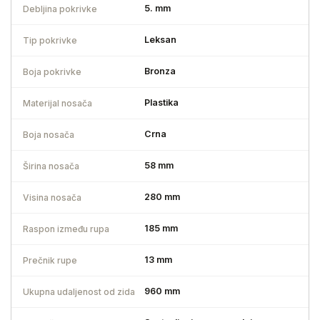
5. mm
Debljina pokrivke
Leksan
Tip pokrivke
Bronza
Boja pokrivke
Plastika
Materijal nosača
Crna
Boja nosača
58 mm
Širina nosača
280 mm
Visina nosača
185 mm
Raspon između rupa
13 mm
Prečnik rupe
960 mm
Ukupna udaljenost od zida