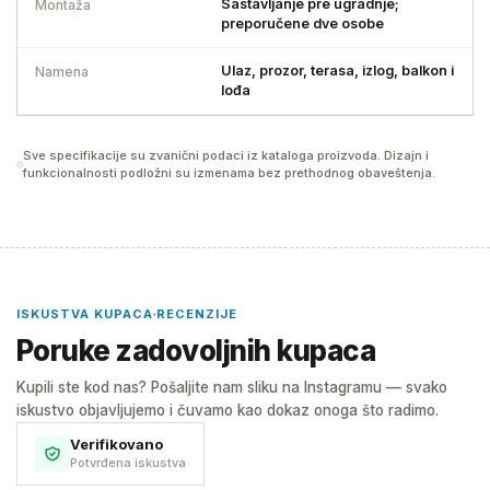
Sastavljanje pre ugradnje;
Montaža
preporučene dve osobe
Ulaz, prozor, terasa, izlog, balkon i
Namena
lođa
Sve specifikacije su zvanični podaci iz kataloga proizvoda. Dizajn i
funkcionalnosti podložni su izmenama bez prethodnog obaveštenja.
ISKUSTVA KUPACA
RECENZIJE
Poruke zadovoljnih kupaca
Kupili ste kod nas? Pošaljite nam sliku na Instagramu — svako
iskustvo objavljujemo i čuvamo kao dokaz onoga što radimo.
Verifikovano
Potvrđena iskustva