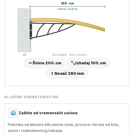
100. cm
izbačaj / dubina
zid
bočni pogled · zidna montaža
Širina 200. cm
Izbačaj 100. cm
Nosač 280 mm
KLJUČNE KARAKTERISTIKE
Zaštita od vremenskih uslova
Pokrivka od leksana štiti ulazne zone, prozore i terase od kiše,
sunca i svakodnevnog habanja.