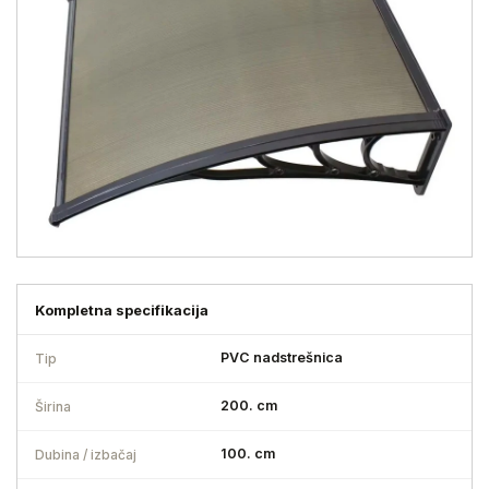
Kompletna specifikacija
PVC nadstrešnica
Tip
200. cm
Širina
100. cm
Dubina / izbačaj