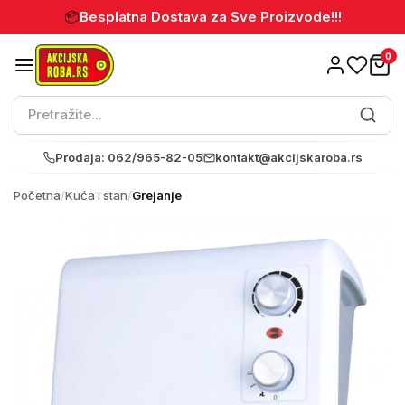
📦
Besplatna Dostava za Sve Proizvode!!!
0
Prodaja: 062/965-82-05
kontakt@akcijskaroba.rs
Početna
/
Kuća i stan
/
Grejanje