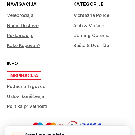
NAVIGACIJA
KATEGORIJE
Veleprodaja
Montažne Police
Način Dostave
Alati & Mašine
Reklamacije
Gaming Oprema
Kako Kupovati?
Bašta & Dvorište
INFO
INSPIRACIJA
Podaci o Trgovcu
Uslovi korišćenja
Politika privatnosti
Koristimo kolačiće