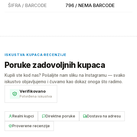
ŠIFRA / BARCODE
796 / NEMA BARCODE
ISKUSTVA KUPACA
RECENZIJE
Poruke zadovoljnih kupaca
Kupili ste kod nas? Pošaljite nam sliku na Instagramu — svako
iskustvo objavljujemo i čuvamo kao dokaz onoga što radimo.
Verifikovano
Potvrđena iskustva
Realni kupci
Direktne poruke
Dostava na adresu
Proverene recenzije