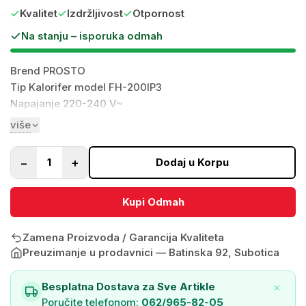
Kvalitet
Izdržljivost
Otpornost
Na stanju – isporuka odmah
Brend PROSTO
Tip Kalorifer model FH-200IP3
Napajanje 220-240 V~
Snaga 2000 W (2 x 1000 W)
više
Nivo buke <52 dB
Montaža Nazidna
−
+
1
Dodaj u Korpu
Materijal kućišta Plastika
Boja kućišta Bela
Kupi Odmah
IP zaštita IPX2 (zaštita od kapi vode pod uglom od 15° u
odnosu na normalan položaj)
Zaštita od pregrevanja Da
Zamena Proizvoda / Garancija Kvaliteta
Zaštita kod prevrtanja Ne
Preuzimanje u prodavnici —
Batinska 92, Subotica
Termostat Da
Podesiva snaga Da
Besplatna Dostava za Sve Artikle
Tajmer Ne
Poručite telefonom:
062/965-82-05