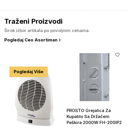
Traženi Proizvodi
Širok izbor artikala po povoljnim cenama.
Pogledaj Ceo Asortiman
#KATEGORIJA
Grejanje
Pogledaj Više
PROSTO Grejalica Za
Kupatilo Sa Držačem
Peškira 2000W FH-200IP2