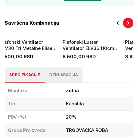
Daljinski upravljač Ne
Masa 1.7 kg
Dimenzije 360x285x164 mm
Savršena Kombinacija
Plafonski Ventilator
Plafonski Luster
Plafo
ELV30 Tri Metalne Elise
Ventilator ELV36 110cm
Venti
140cm
55W
60W
5.500,00 RSD
8.500,00 RSD
8.90
SPECIFIKACIJE
DEKLARACIJA
Montaža
Zidna
Tip
Kupatilo
PDV (%)
20%
Grupa Proizvoda
TRGOVACKA ROBA