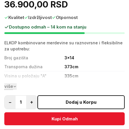
36.900,00 RSD
Kvalitet
Izdržljivost
Otpornost
Dostupno odmah – 14 kom na stanju
ELKOP kombinovane merdevine su raznovrsne i fleksibilne
za upotrebu:
Broj gazišta
3x14
Transporna dužina
373cm
Visina u položaju "A"
335cm
U položaju "A" sa izvučenim
594cm
više
trećim delom
Maksimalna dužina (sva tri
867cm
−
+
1
Dodaj u Korpu
dela izvučena)
Maksimalna radna visina
967cm
Kupi Odmah
Dozvoljena nosivost
150kg