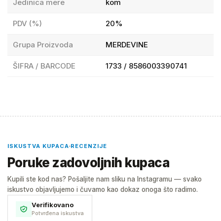
Jedinica mere
kom
PDV (%)
20%
Grupa Proizvoda
MERDEVINE
ŠIFRA / BARCODE
1733 / 8586003390741
ISKUSTVA KUPACA
RECENZIJE
Poruke zadovoljnih kupaca
Kupili ste kod nas? Pošaljite nam sliku na Instagramu — svako
iskustvo objavljujemo i čuvamo kao dokaz onoga što radimo.
Verifikovano
Potvrđena iskustva