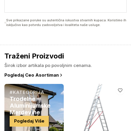
Sve prikazane poruke su autentična iskustva stvarnih kupaca. Koristimo ih
isključivo kao potvrdu zadovoljstva i kvaliteta naše usluge.
Traženi Proizvodi
Širok izbor artikala po povoljnim cenama.
Pogledaj Ceo Asortiman
#KATEGORIJA
Trodelne
Aluminijumske
Merdevine
Pogledaj Više