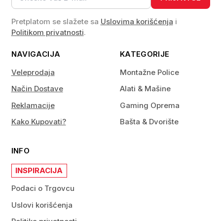
Pretplatom se slažete sa
Uslovima korišćenja
i
Politikom privatnosti
.
NAVIGACIJA
KATEGORIJE
Veleprodaja
Montažne Police
Način Dostave
Alati & Mašine
Reklamacije
Gaming Oprema
Kako Kupovati?
Bašta & Dvorište
INFO
INSPIRACIJA
Podaci o Trgovcu
Uslovi korišćenja