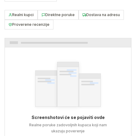
Realni kupci
Direktne poruke
Dostava na adresu
Proverene recenzije
Screenshotovi će se pojaviti ovde
Realne poruke zadovoljnih kupaca koji nam
ukazuju poverenje