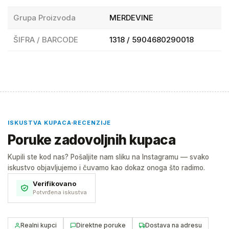
Grupa Proizvoda
MERDEVINE
ŠIFRA / BARCODE
1318 / 5904680290018
ISKUSTVA KUPACA
RECENZIJE
Poruke zadovoljnih kupaca
Kupili ste kod nas? Pošaljite nam sliku na Instagramu — svako
iskustvo objavljujemo i čuvamo kao dokaz onoga što radimo.
Verifikovano
Potvrđena iskustva
Realni kupci
Direktne poruke
Dostava na adresu