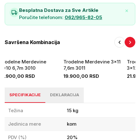
slobodno stojeći položaj
Besplatna Dostava za Sve Artikle
Čvrste kuke i automatske brave garantuju punu stabilnost
merdevina u odabranoj konfiguraciji
Poručite telefonom:
062/965-82-05
TÜV Rheinland sigurnosni certifikat
Nosivost 150 kg
Savršena Kombinacija
Dužina sklopljenih
2.46 m
merdevina
Trodelne Merdevine
Trodelne Merdevine 3x11
Trode
Težina
9kg
3x10 6,7m 3010
7,6m 3011
3x12 
Radna visina u "A"
3,72 m
17.900,00 RSD
19.900,00 RSD
21.9
Maksimalna radna visina
5,02 m
Dužina otvorenih merdevina
3,79 m
SPECIFIKACIJE
DEKLARACIJA
Prečke gazišta
28x28 mm
Težina
15 kg
Jedinica mere
kom
PDV (%)
20%