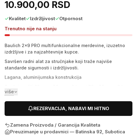
10.900,00 RSD
Kvalitet
Izdržljivost
Otpornost
Trenutno nije na stanju
Baulich 2x9 PRO multifunkcionalne merdevine, izuzetno
izdržljive i za najzahtevnije kupce.
Savršen radni alat za stručnjake koji traže najviše
standarde sigurnosti i izdržljivosti.
Lagana, aluminijumska konstrukcija
Snažni profili 60 mm x 20 mm - 2 kom i 70 x 20 mm - 2 kom
više
Mogućnost rasklapanja merdevina u nagnutom ili slobodno
stojećem položaju
REZERVACIJA, NABAVI MI HITNO
Protivklizne nožice polukružnog oblika
Reljefne prečke sa profilom 28 x 28 mm
Zamena Proizvoda / Garancija Kvaliteta
Dodatni odbojnici olakšavaju postavljanje ljestava u
Preuzimanje u prodavnici —
Batinska 92, Subotica