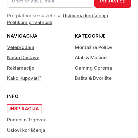
PRIJAVI SE
Pretplatom se slažete sa
Uslovima korišćenja
i
Politikom privatnosti
.
NAVIGACIJA
KATEGORIJE
Veleprodaja
Montažne Police
Način Dostave
Alati & Mašine
Reklamacije
Gaming Oprema
Kako Kupovati?
Bašta & Dvorište
INFO
INSPIRACIJA
Podaci o Trgovcu
Uslovi korišćenja