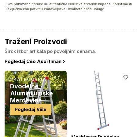
Sve prikazane poruke su autentična iskustva stvarnih kupaca. Koristimo ih
isključivo kao potvrdu zadovoljstva i kvaliteta naše usluge.
Traženi Proizvodi
Širok izbor artikala po povoljnim cenama.
Pogledaj Ceo Asortiman
#KATEGORIJA
Dvodelne
Aluminijumske
Merdevine
Pogledaj Više
MaxMaster Dvodelne