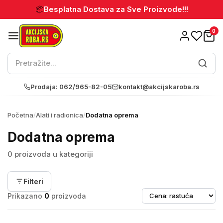
📦
Besplatna Dostava za Sve Proizvode!!!
0
Prodaja: 062/965-82-05
kontakt@akcijskaroba.rs
Početna
/
Alati i radionica
/
Dodatna oprema
Dodatna oprema
0 proizvoda u kategoriji
Filteri
Prikazano
0
proizvoda